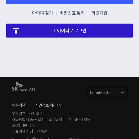
아이디 찾기
비밀번호 찾기
회원가입
T 아이디로 로그인
Family Site
이용약관
개인정보 처리방침
우편번호 04539
서울특별시 중구 을지로 65(을지로2가) SK-T타워
SK텔레콤(주)
대표이사 사장 정재헌