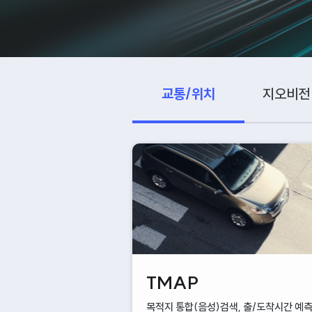
교통/위치
지오비전
TMAP
목적지 통합(음성)검색, 출/도착시간 예측